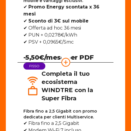
mobile e vantaggi esclusivi.
✔
Promo Energy scontata x 36
mesi
✔
Sconto di 3€ sul mobile
✔ Offerta ad hoc 36 mesi
✔ PUN + 0,0278€/kWh
✔ PSV + 0,0965€/Smc
-5,50€/mese per PDF
FISSO
Completa il tuo
ecosistema
WINDTRE con la
Super Fibra
Fibra fino a 2,5 Gigabit con promo
dedicata per clienti Multiservice.
✔ Fibra fino a 2,5 Gigabit
✔ Modem Wi-Fi 7 incluso