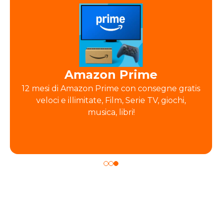
Amazon Prime
12 mesi di Amazon Prime con consegne gratis
veloci e illimitate, Film, Serie TV, giochi,
musica, libri!