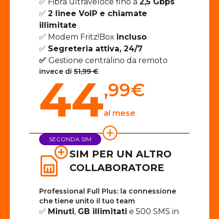
✅ Fibra ultraveloce fino a
2,5 Gbps
✅
2 linee VoIP e chiamate
illimitate
✅ Modem Fritz!Box
incluso
✅
Segreteria attiva, 24/7
✅
Gestione centralino da remoto
invece di
51,99 €
44
,99
€
al mese
SECONDA SIM
SIM PER UN ALTRO
COLLABORATORE
Professional Full Plus: la connessione
che tiene unito il tuo team
✅
Minuti
,
GB illimitati
e 500 SMS in