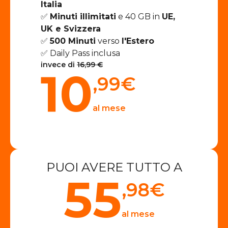
Italia
✅
Minuti illimitati
e 40 GB in
UE,
UK e Svizzera
✅
500 Minuti
verso
l'Estero
✅ Daily Pass inclusa
invece di
16,99 €
10
,99
€
al mese
PUOI AVERE TUTTO A
55
,98
€
al mese