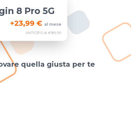
gin 8 Pro 5G
+
23,99 €
al mese
ANTICIPO di €189,99
ovare quella giusta per te