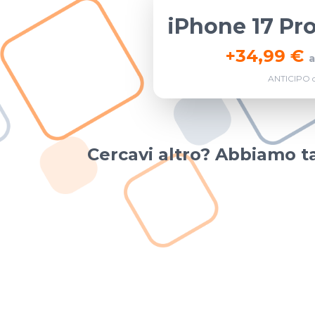
iPhone 17 Pr
+
34,99 €
a
ANTICIPO d
Cercavi altro? Abbiamo ta