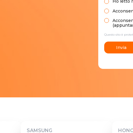
Ho letto
l
Acconsent
Acconsento
(appuntam
Questo sito è prot
Invia
SAMSUNG
HON