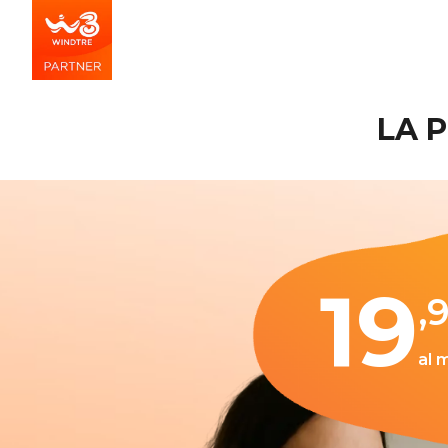
LA 
19
,
al 