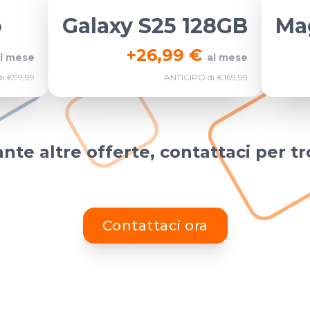
o
Galaxy S25 128GB
Ma
+
26,99 €
l mese
al mese
i €99,99
ANTICIPO di €169,99
nte altre offerte, contattaci per tr
Contattaci ora