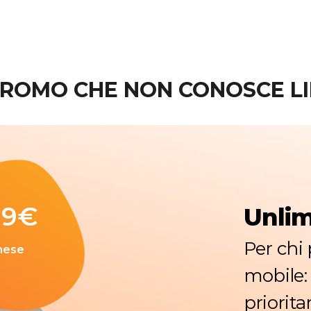
PROMO CHE NON CONOSCE LIM
99
€
Unlim
Per chi 
mese
mobile: 
priorita