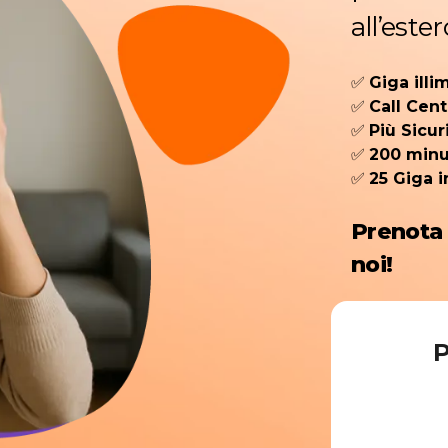
all’ester
✅
Giga illi
✅
Call Cen
✅
Più Sicur
✅
200 minut
✅
25 Giga i
Prenota
noi!