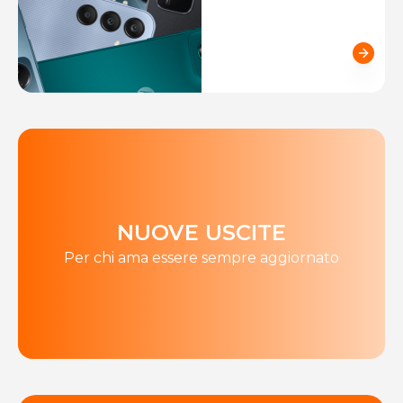
NUOVE USCITE
Per chi ama essere sempre aggiornato