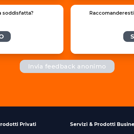
a soddisfatta?
Raccomanderesti i
O
S
Invia feedback anonimo
rodotti Privati
Servizi & Prodotti Busin