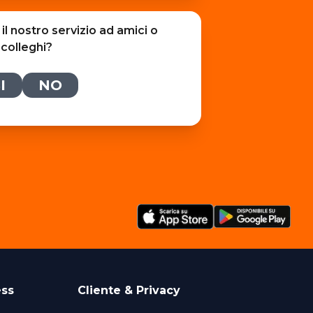
l nostro servizio ad amici o
colleghi?
I
NO
ess
Cliente & Privacy