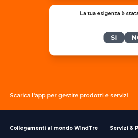
La tua esigenza è stat
SI
N
Scarica l'app per gestire prodotti e servizi
Collegamenti al mondo
WindTre
Servizi & P