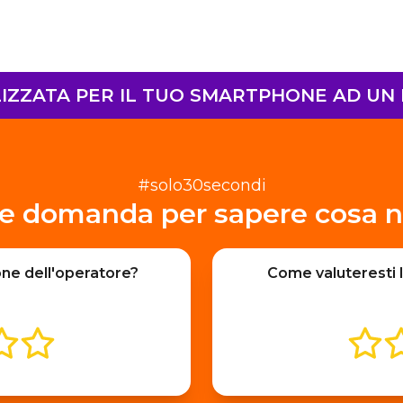
ZZATA PER IL TUO SMARTPHONE AD UN P
#solo30secondi
e domanda per sapere cosa n
one dell'operatore?
Come valuteresti l