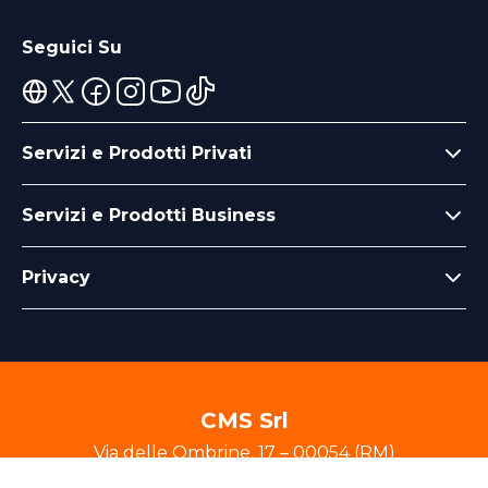
Seguici Su
Servizi e Prodotti Privati
Servizi e Prodotti Business
Privacy
CMS Srl
Via delle Ombrine
,
17
–
00054
(
RM
)
P.IVA
10472751006