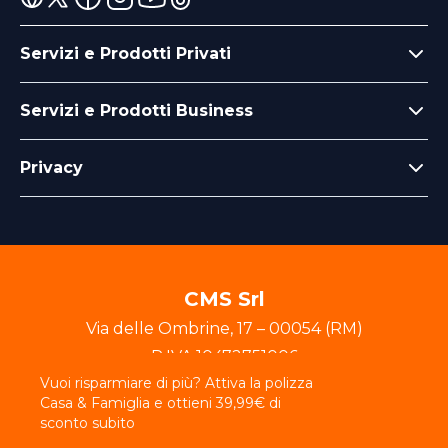
Servizi e Prodotti Privati
Servizi e Prodotti Business
Privacy
CMS Srl
Via delle Ombrine
,
17
–
00054
(
RM
)
P.IVA
10472751006
Vuoi risparmiare di più? Attiva la polizza
© 2025 - Crafted by EasyDigitalGroup srl
Casa & Famiglia e ottieni 39,99€ di
sconto subito